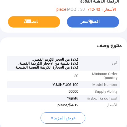
الرقيقة الذهبية القلادة
الأسعار：$4-12/piece
MOQ：30
افضل سعر
ﺎﺘﺼﻟ ﺍﻶﻧ
منتوج وصف
,
قلادة من الحجر الكريم الفضي
أبرز
,
قلادة نفيسة من الأحجار الكريمة الفضية
قلادة من الحجارة الكريمة الفضية الطبيعية
Minimum Order
30
Quantity
YUJINFU06-100
Model Number
50000
Supply Ability
اسم العلامة التجارية
Yujinfu
الأسعار
$4-12/piece
عرض المزيد