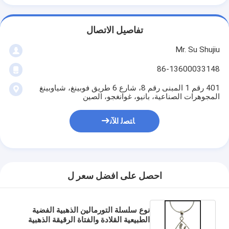
تفاصيل الاتصال
Mr. Su Shujiu
86-13600033148
401 رقم 1 المبنى رقم 8، شارع 6 طريق فوبينغ، شياوبينغ
المجوهرات الصناعية، بانيو، غوانغجو، الصين
ﺎﺘﺼﻟ ﺍﻶﻧ
احصل على افضل سعر ل
نوع سلسلة التورمالين الذهبية الفضية
الطبيعية القلادة والفتاة الرقيقة الذهبية