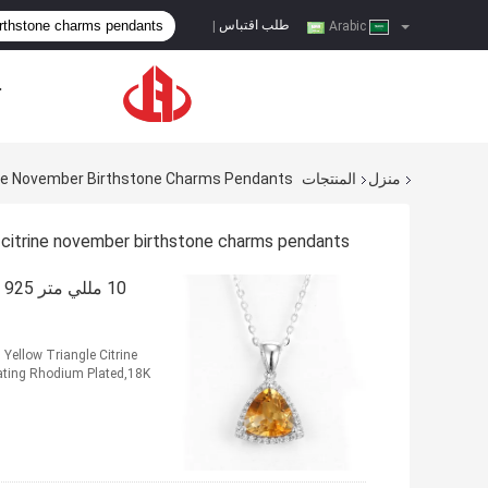
طلب اقتباس
|
Arabic
ح
منزل
المنتجات
rine November Birthstone Charms Pendants
triangle citrine november birthstone charms pendants التصنيع عب
0
Yellow Triangle Citrine
ating Rhodium Plated,18K