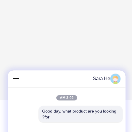
Sara He
3:02 AM
Good day, what product are you looking 
for?
ترك رسالة