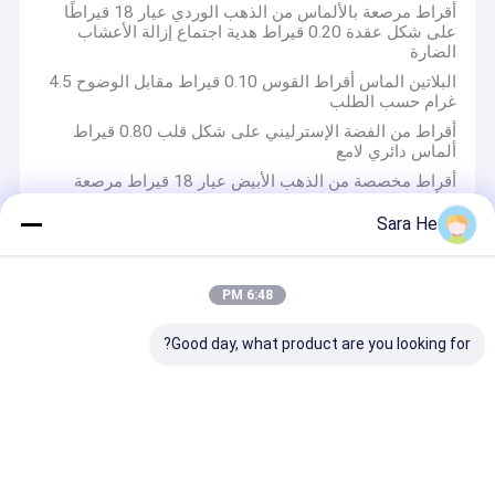
أقراط مرصعة بالألماس من الذهب الوردي عيار 18 قيراطًا
على شكل عقدة 0.20 قيراط هدية اجتماع إزالة الأعشاب
الضارة
البلاتين الماس أقراط القوس 0.10 قيراط مقابل الوضوح 4.5
غرام حسب الطلب
أقراط من الفضة الإسترليني على شكل قلب 0.80 قيراط
ألماس دائري لامع
أقراط مخصصة من الذهب الأبيض عيار 18 قيراط مرصعة
بالألماس 0.38 قيراط من الفضة
Sara He
بروشة الزركونيا المكعب
6:48 PM
خفيفة ومعقدة 925 الفضة دبوس دبوس مع CZ الفضة
Good day, what product are you looking for?
الفاخرة دبوس حقيبتك دبوس تصميم
عقدة كلاسيكية 925 فضية CZ قوس مستدير لذكرى السنة
الاجتماع العمل Cz قوس صندوق هدية جميلة
925 من الفضة CZ البروش مع النقوش المعقدة للمناسبات
الرسمية شخص خاص
عقدة عيد الميلاد CZ / 925 الفضة حلقة الشكل الأحمر CZ