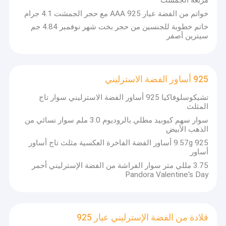
جولة في المعمل
خواتم من الفضة عيار 925 AAA مع حجر الجمشت 4.1 جرام
خاتم خطوبة للجنسين من حجر بخت شهر نوفمبر 4.84 جم
مراقبة الجودة
سيترين أصفر
اتصل بنا
أخبار
925 أساور الفضة الاسترليني
تشيكوسلوفاكيا 925 أساور الفضة الاسترليني سوار تاج
حالات
المثلث
سوار سهم كيوبيد مطلي بالروديوم 3.0 ملم سوار نسائي من
الذهب الأبيض
9.57g 925 أساور الفضة الفاخرة العكسية مثلث تاج أساور
قلادة من الذهب عيار 18 قيراطًا من الألماس
أساور
3.75 مللي متر سوار الفراشة من الفضة الإسترليني أحمر
925 قلادة تشيكوسلوفاكيا الفضة
Pandora Valentine's Day
925 أقراط فضة تشيكوسلوفاكيا
925 خواتم فضة تشيكوسلوفاكيا
قلادة من الفضة الإسترليني عيار 925