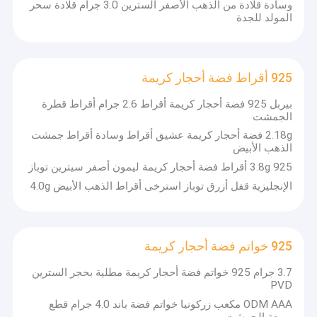
وسادة قلادة من الذهب الأصفر السترين 3.0 جرام قلادة سحر
المولد للجدة
925 أقراط فضة أحجار كريمة
بيربل 925 فضة أحجار كريمة أقراط 2.6 جرام أقراط قطرة
الجمشت
2.18g فضة أحجار كريمة عشيق أقراط وسادة أقراط جمشت
الذهب الأبيض
3.8g 925 أقراط فضة أحجار كريمة ليمون أصفر سيترين توباز
الإنجليزية قفل أزرق توباز استرخى أقراط الذهب الأبيض 4.0g
مسكن
925 خواتم فضة أحجار كريمة
متخصصون في تصنيع المجوهرات الراقية منذ عام 2006 ، وتصنيع
المعدات الأصلية وتصنيع التصميم الشخصي لجميع أنواع القلائد الفضية /
منتجات
3.7 جرام 925 خواتم فضة أحجار كريمة مطلية بحجر السترين
النحاسية 18K / 14K / 10K / 925 والأقراط والأساور والأساور والخواتم
PVD
وما إلى ذلك. حول العالم ، والتركيز على إنشاء سلسلة من أسواق
معلومات عنا
ODM AAA مكعب زركونيا خواتم فضة باند 4.0 جرام قطع
المجوهرات المتوسطة والعالية لأكثر من 15 عامًا.
مربعة الجمشت