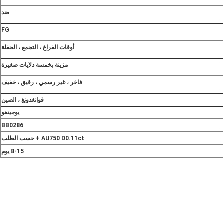
ضد
FG
أوقات الفراغ ، التجمع ، الحفلة
مزينة بخمسة دلايات صغيرة
فاخر ، غير رسمي ، رقيق ، خفيف
قوانغدونغ ، الصين
يوجينفو
BB0286
AU750 D0.11ct + حسب الطلب
8-15 يوم