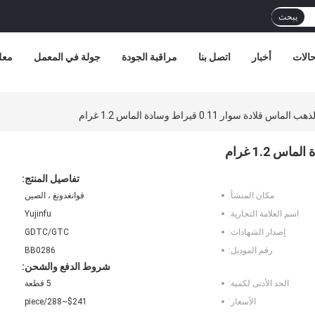
يبحث
الات
أخبار
اتصل بنا
مراقبة الجودة
جولة في المعمل
معل
تفاصيل المنتج:
مكان المنشأ:
قوانغدونغ ، الصين
اسم العلامة التجارية:
Yujinfu
إصدار الشهادات:
GDTC/GTC
رقم الموديل:
BB0286
شروط الدفع والشحن:
الحد الأدنى لكمية:
5 قطعة
الأسعار:
$241~288/piece