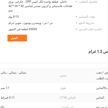
تفاصيل التغليف:
داخلي: قطعة واحدة لكل كيس OPP ، خارجي: ورق
فقاعات بلاستيكي و كرتون تصدير قياسي 42 * 26 * 42
سم
وقت التسليم:
8-15 يوم
شروط الدفع:
تي / تي ، ويسترن يونيون ، موني جرام
القدرة على العرض:
60000 قطعة في الشهر
اتصل
ذهب أبيض / ذهب
نسائي ، نسائي ، بناتي
جنس:
سب الطلب
طول:
17 سم
الماس
الماس CTW:
0.11 قيراط
ية ومربعة
لون الماس:
FG