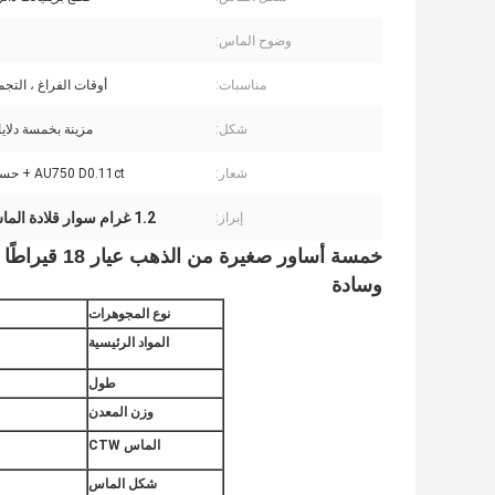
وضوح الماس:
مناسبات:
أوقات الفراغ ، التجم
شكل:
مزينة بخمسة دلاي
شعار:
AU750 D0.11ct + حسب الطلب
1.2 غرام سوار قلادة الماس
إبراز:
وسادة
نوع المجوهرات
المواد الرئيسية
طول
وزن المعدن
الماس CTW
شكل الماس