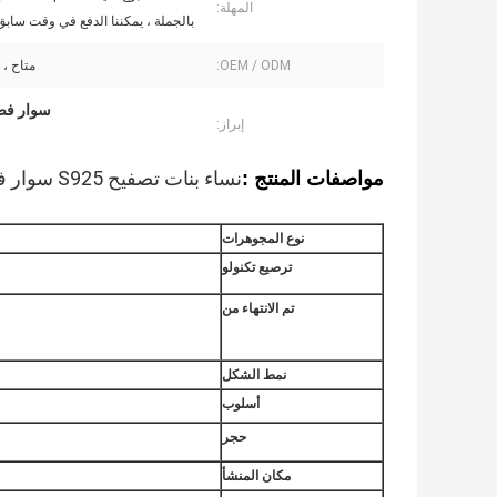
المهلة:
بالجملة ، يمكننا الدفع في وقت سابق 
OEM / ODM:
متاح ، 
سوار فضي مطلي 
إبراز:
نساء بنات تصفيح S925 سوار فضي قابل للتعديل سلسلة ندفة الثلج أساور شخصية
مواصفات المنتج :
نوع المجوهرات
ترصيع تكنولو
تم الانتهاء من
نمط الشكل
أسلوب
حجر
مكان المنشأ