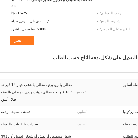
سم
وقت التسليم:
15-25 يومًا
شروط الدفع:
T / T ، باي بال ، موني جرام
القدرة على العرض:
60000 قطعة في الشهر
اتصل
له أساور
مطلي بالروديوم ، مطلي بالذهب عيار 14 قيراط
تصفيح:
/ 18 قيراط ، مطلي بذهب وردي ، مطلي بالفضة
، طلاء أسود
 زركونيا
أسلوب:
لامعة ، جميلة ، رائعة
ية ، حفلة
جنس:
السيدات والفتيات والنساء
ة النظام ، 2-3 أسابيع للطلب
شعار مخصص أو نقش أو شعار العميل أو S925