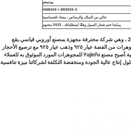
يوجينفو
HNB049 + BR0039-S
خالي من النيكل والرصاص ، مضاد للحساسية
يمكننا ختم شعار العميل وفقًا لمتطلباتك ، S925 مختوم
تم إنشاء مصنع Yujinfu للمجوهرات في عام 2006 ، وهي شركة محترفة مجهزة بمصنع أوروبي قياسي.يقع
المصنع في بانيو ، الصين.نقوم بإنتاج وتصدير المجوهرات من الفضة عيار ٩٢٥ وذهب عيار ٩٢٥ مع ترصيع الأحجار
في الأحجار الكريمة الطبيعية أو الأحجار الاصطناعية.أصبح مصنع Yujinfu للمجوهرات المورد الموثوق به للعملاء
تقديم حلول إنتاج عالية الجودة ومنخفضة التكلفة لشركائنا ميزة تنافسية