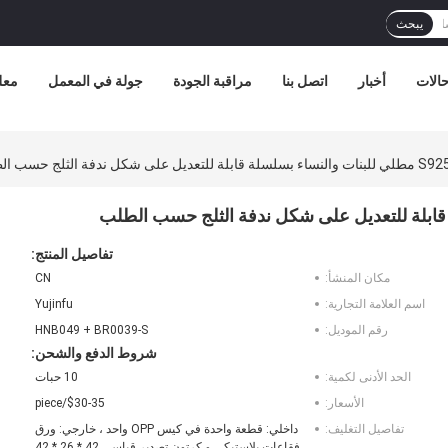
يبحث
الات
أخبار
اتصل بنا
مراقبة الجودة
جولة في المعمل
معل
تفاصيل المنتج:
مكان المنشأ:
CN
اسم العلامة التجارية:
Yujinfu
رقم الموديل:
HNB049 + BR0039-S
شروط الدفع والشحن:
الحد الأدنى لكمية:
10 حبات
الأسعار:
$30-35/piece
تفاصيل التغليف:
داخلي: قطعة واحدة في كيس OPP واحد ، خارجي: ورق
فقاعات بلاستيكي و كرتون تصدير قياسي 42 * 26 * 42