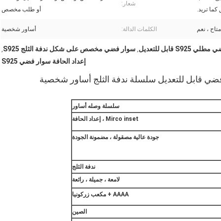
شعار:
كما تريد.
أو طلب مخصص
متاح ، نعم
الكلمات الدالة:
أساور شخصية
S925 قابل للتعديل
سوار فضي مخصص على شكل ندفة الثلج S925
,
,
إعداد الحافة سوار فضي S925
سلسلة وصله أساور
Mirco inset ، إعداد الحافة
جودة عالية مصقولة ، مضمونة الجودة
ندفة الثلج
لامعة ، جميلة ، رائعة
AAAA + مكعب زركونيا
الصين