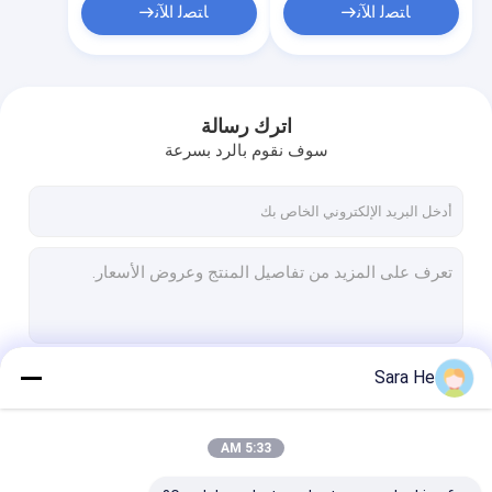
ﺎﺘﺼﻟ ﺍﻶﻧ
ﺎﺘﺼﻟ ﺍﻶﻧ
اترك رسالة
سوف نقوم بالرد بسرعة
Sara He
استمر
5:33 AM
فئاتنا