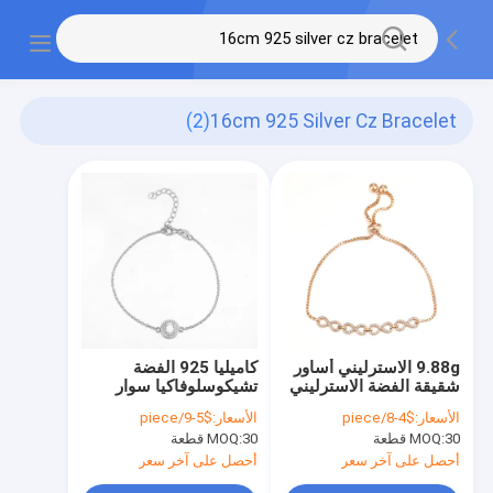
(2)
16cm 925 Silver Cz Bracelet
9.88g الاسترليني أساور
كاميليا 925 الفضة
شقيقة الفضة الاسترليني
تشيكوسلوفاكيا سوار
16 سم سوار الذهب
10.69g 92.5 فضة سوار
الأسعار:
$4-8/piece
الأسعار:
$5-9/piece
الوردي مايكل كورس
رجالي
30 قطعة
MOQ:
30 قطعة
MOQ:
أحصل على آخر سعر
أحصل على آخر سعر