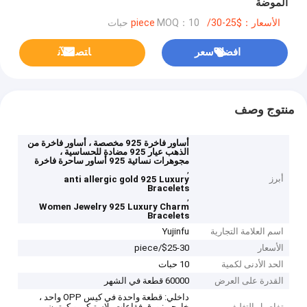
الموضة
الأسعار：$25-30/piece
MOQ：10 حبات
افضل سعر
ﺎﺘﺼﻟ ﺍﻶﻧ
منتوج وصف
أساور فاخرة 925 مخصصة ، أساور فاخرة من
الذهب عيار 925 مضادة للحساسية ،
مجوهرات نسائية 925 أساور ساحرة فاخرة
,
أبرز
anti allergic gold 925 Luxury
Bracelets
,
Women Jewelry 925 Luxury Charm
Bracelets
اسم العلامة التجارية
Yujinfu
الأسعار
$25-30/piece
الحد الأدنى لكمية
10 حبات
القدرة على العرض
60000 قطعة في الشهر
داخلي: قطعة واحدة في كيس OPP واحد ،
تفاصيل التغليف
خارجي: ورق فقاعات بلاستيكي و كرتون