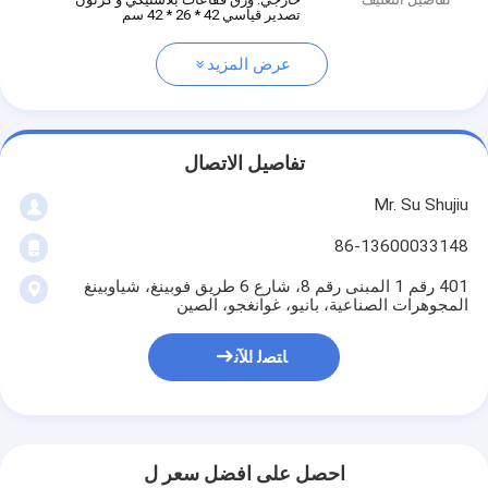
تصدير قياسي 42 * 26 * 42 سم
عرض المزيد
تفاصيل الاتصال
Mr. Su Shujiu
86-13600033148
401 رقم 1 المبنى رقم 8، شارع 6 طريق فوبينغ، شياوبينغ
المجوهرات الصناعية، بانيو، غوانغجو، الصين
ﺎﺘﺼﻟ ﺍﻶﻧ
احصل على افضل سعر ل