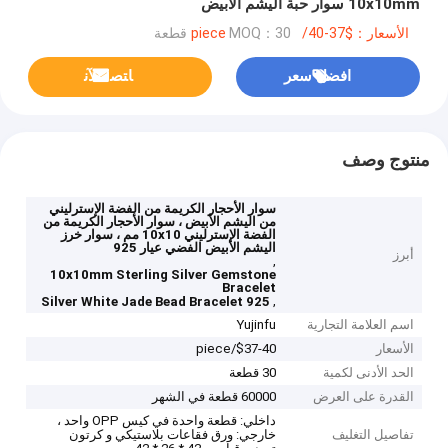
10x10mm سوار حبة اليشم الأبيض
الأسعار：$37-40/piece
MOQ：30 قطعة
افضل سعر
ﺎﺘﺼﻟ ﺍﻶﻧ
منتوج وصف
سوار الأحجار الكريمة من الفضة الإسترليني
من اليشم الأبيض ، سوار الأحجار الكريمة من
الفضة الإسترليني 10x10 مم ، سوار خرز
اليشم الأبيض الفضي عيار 925
أبرز
,
10x10mm Sterling Silver Gemstone
Bracelet
,
925 Silver White Jade Bead Bracelet
اسم العلامة التجارية
Yujinfu
الأسعار
$37-40/piece
الحد الأدنى لكمية
30 قطعة
القدرة على العرض
60000 قطعة في الشهر
داخلي: قطعة واحدة في كيس OPP واحد ،
تفاصيل التغليف
خارجي: ورق فقاعات بلاستيكي و كرتون