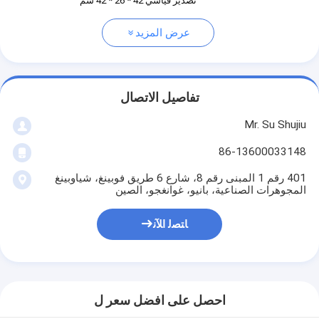
تصدير قياسي 42 * 26 * 42 سم
عرض المزيد
تفاصيل الاتصال
Mr. Su Shujiu
86-13600033148
401 رقم 1 المبنى رقم 8، شارع 6 طريق فوبينغ، شياوبينغ
المجوهرات الصناعية، بانيو، غوانغجو، الصين
ﺎﺘﺼﻟ ﺍﻶﻧ
احصل على افضل سعر ل