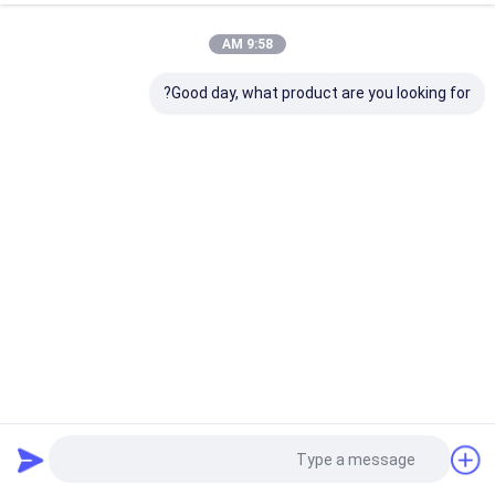
9:58 AM
Good day, what product are you looking for?
زهرة قفل منحوتة قلادة اليشم الأبيض 12x15mm الكمثرى على
شكل قلادة الحجر الفضي
قلادة من الفضة عيار 925 والأحجار الكريمة
2025-05-21
9 المشاهدات