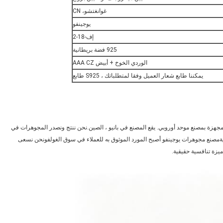
غوانغتشو، CN
يوجينفو
إف-18-2
925 فضة بريطانية
الوردي الخوخ + أبيض AAA CZ
يمكننا طابع شعار العميل وفقا لمتطلباتك ، S925 طابع
في عام 2006 ، وهي شركة محترفة مجهزة بمصنع موحد أوروبي. يقع المصنع في بانيو ، الصين.نحن ننتج ونصدر المجوهرات في
عيةمصنع مجوهرات يوجينفو أصبح المورد الموثوق به للعملاء في سوق الغولفونحن نسعى
ميزة تنافسية حقيقية.