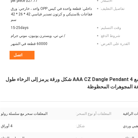
الأسعار:
$27.77 per piece
تفاصيل التغليف:
داخلي: قطعة واحدة في كيس OPP واحد ، خارجي: ورق
فقاعات بلاستيكي و كرتون تصدير قياسي 42 * 26 * 42
سم
وقت التسليم:
15-25days
شروط الدفع:
/ تي تي، ويسترن يونيون، موني جرام
القدرة على العرض:
60000 قطعة في الشهر
اتصل
925 الفضة الفاتنة الخوخ الوردي الأبيض الملون CZ وضع AAA CZ Dangle Pendant 4 شكل ورقة يرمز إلى الرخاء طول
وعة المجوهرات المحظوظة
ت الراقية
المعلقات أو نوع السحر:
المعلقات سحر مع سلسلة رولو
هبي وردي
شكل:
4 أوراق