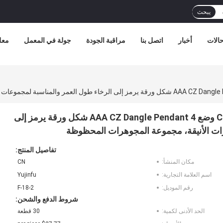
يبحث
الات
أخبار
اتصل بنا
مراقبة الجودة
جولة في المعمل
معل
925 الفضة الفاتنة الخوخ الوردي الأبيض الملون CZ وضع AAA CZ Dangle Pendant 4 شكل ورقة يرمز إلى
رات الأنيقة، مجموعة المجوهرات المحظوظة
تفاصيل المنتج:
مكان المنشأ:
CN
اسم العلامة التجارية:
Yujinfu
رقم الموديل:
F-18-2
شروط الدفع والشحن:
الحد الأدنى لكمية:
30 قطعة