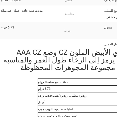
ى الزفاف
جنس:
السيدات، الفتاة
ينة النظام ، 2-4 أسابيع للطلب
مدلاة، هدية عادية، حفلة، عيد ميلاد
مناسبة:
كما تريد.
مقبول
6.73 جرام
وزن:
925 الفضة الفاتنة الخوخ الوردي الأبيض الملون CZ وضع AAA CZ
Da شكل ورقة يرمز إلى الرخاء طول العمر والمناسبة
، مجموعة المجوهرات المحظوظة
معلقات مع سلسلة رولو
6.73جرام
روديوم مطلي، روديوم/ذهب/ذهب وردة
أوراق
لطيفة، طبيعية، الهيب هوب
تعيين ميكرو باف أو تعيين برونغ