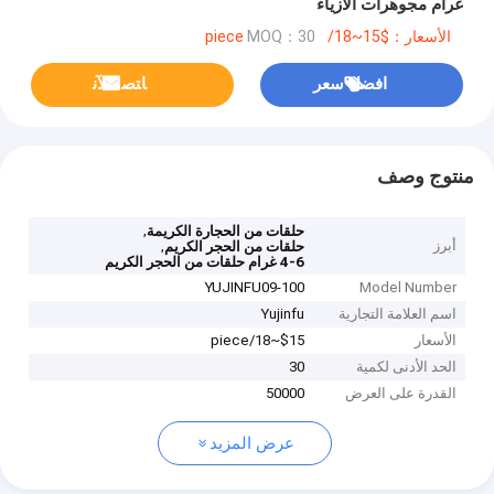
غرام مجوهرات الأزياء
الأسعار：$15~18/piece
MOQ：30
افضل سعر
ﺎﺘﺼﻟ ﺍﻶﻧ
منتوج وصف
,
حلقات من الحجارة الكريمة
أبرز
,
حلقات من الحجر الكريم
4-6 غرام حلقات من الحجر الكريم
YUJINFU09-100
Model Number
اسم العلامة التجارية
Yujinfu
الأسعار
$15~18/piece
الحد الأدنى لكمية
30
القدرة على العرض
50000
عرض المزيد