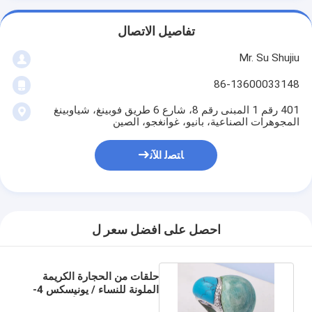
تفاصيل الاتصال
Mr. Su Shujiu
86-13600033148
401 رقم 1 المبنى رقم 8، شارع 6 طريق فوبينغ، شياوبينغ
المجوهرات الصناعية، بانيو، غوانغجو، الصين
ﺎﺘﺼﻟ ﺍﻶﻧ
احصل على افضل سعر ل
حلقات من الحجارة الكريمة
الملونة للنساء / يونيسكس 4-
6 غرام مجوهرات الأزياء