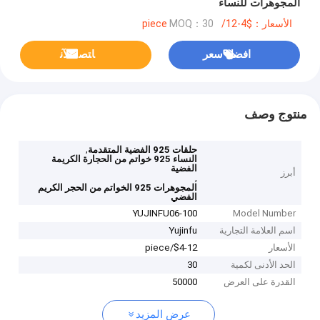
المجوهرات للنساء
الأسعار：$4-12/piece
MOQ：30
افضل سعر
ﺎﺘﺼﻟ ﺍﻶﻧ
منتوج وصف
,
حلقات 925 الفضية المتقدمة
النساء 925 خواتم من الحجارة الكريمة
الفضية
أبرز
,
المجوهرات 925 الخواتم من الحجر الكريم
الفضي
YUJINFU06-100
Model Number
اسم العلامة التجارية
Yujinfu
الأسعار
$4-12/piece
الحد الأدنى لكمية
30
القدرة على العرض
50000
عرض المزيد