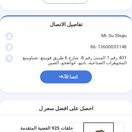
تفاصيل الاتصال
Mr. Su Shujiu
86-13600033148
401 رقم 1 المبنى رقم 8، شارع 6 طريق فوبينغ، شياوبينغ
المجوهرات الصناعية، بانيو، غوانغجو، الصين
ﺎﺘﺼﻟ ﺍﻶﻧ
احصل على افضل سعر ل
حلقات 925 الفضية المتقدمة