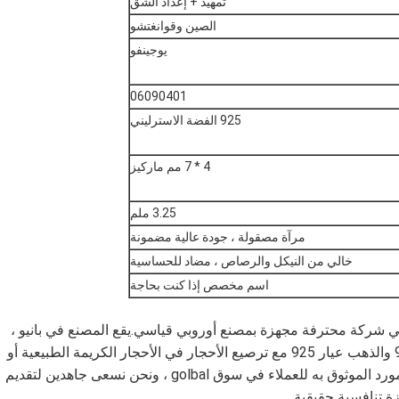
تمهيد + إعداد الشق
الصين وقوانغتشو
يوجينفو
06090401
925 الفضة الاسترليني
4 * 7 مم ماركيز
3.25 ملم
مرآة مصقولة ، جودة عالية مضمونة
خالي من النيكل والرصاص ، مضاد للحساسية
اسم مخصص إذا كنت بحاجة
ء مصنع Yujinfu للمجوهرات في عام 2006 ، وهي شركة محترفة مجهزة بمصنع أوروبي قياسي.يقع المصنع في بانيو ،
الصين.نحن ننتج ونصدر المجوهرات من الفضة عيار 925 والذهب عيار 925 مع ترصيع الأحجار في الأحجار الكريمة الطبيعية أو
الأحجار الاصطناعية.أصبح مصنع Yujinfu للمجوهرات المورد الموثوق به للعملاء في سوق golbal ، ونحن نسعى جاهدين لتقديم
ة تنافسية حقيقية.