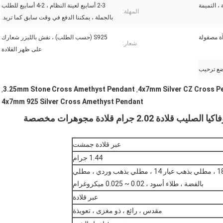
 ، التميمة
2-3 أسابيع لعينة النظام ، 2-4 أسابيع للطلب
المهلة:
بالجملة ، يمكننا الدفع في وقت سابق كما تريد.
ة مصقولة
S925 (حسب الطلب) ، نقش بالليزر شعارك
شعار:
على ظهر القلادة
3.25mm Stone Cross Amethyst Pendant
4x7mm Silver CZ Cross P
,
,
4x7mm 925 Silver Cross Amethyst Pendant
عبر قلادة جمشت
1.44 جرام
مطلي بالروديوم ، مطلي بذهب عيار 18 ، مطلي بذهب عيار 14 ، مطلي بذهب وردي ، مطلي
بالفضة ، طلاء أسود ، 0.02 ~ 0.025 ميكروغرام
عبر قلادة
مقدس ، رائع ، ذو مغزى ، تعويذة