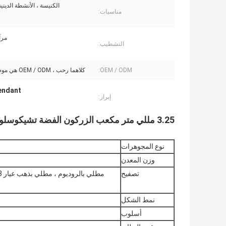
الكنيسة ، الأنشطة الدينية
مناسبات:
مرآ
التشطيب:
OEM / ODM:
كلاهما رحب ، OEM / ODM هي موضع ترحيب
endant
إبراز:
3.25 مللي متر مكعب الزركون الفضة تشيكوسلوفاكيا الصليب قلادة 2.02 جرام قلادة مجوهرات مخصصة
نوع المجوهرات
وزن المعدن
تصفيح
نمط الشكل
أسلوب