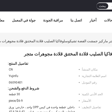
يبحث
الات
أخبار
اتصل بنا
مراقبة الجودة
جولة في المعمل
معل
تفاصيل المنتج:
مكان المنشأ:
CN
اسم العلامة التجارية:
Yujinfu
رقم الموديل:
06090401
شروط الدفع والشحن:
الحد الأدنى لكمية:
30 قطعة
الأسعار:
$6-9/piece
تفاصيل التغليف:
داخلي: قطعة واحدة في كيس OPP واحد ، خارجي: ورق
فقاعات بلاستيكي و كرتون تصدير قياسي 42 * 26 * 42