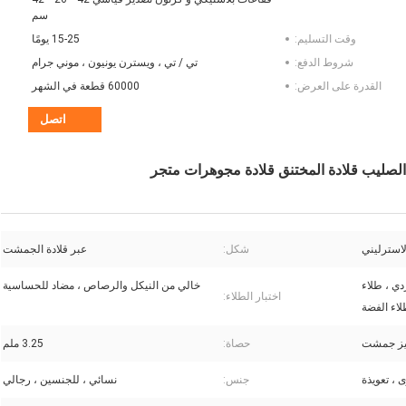
سم
وقت التسليم:
15-25 يومًا
شروط الدفع:
تي / تي ، ويسترن يونيون ، موني جرام
القدرة على العرض:
60000 قطعة في الشهر
اتصل
شكل:
عبر قلادة الجمشت
دي ، طلاء
خالي من النيكل والرصاص ، مضاد للحساسية
اختبار الطلاء:
لاء الفضة
حصاة:
3.25 ملم
 ، تعويذة
جنس:
نسائي ، للجنسين ، رجالي