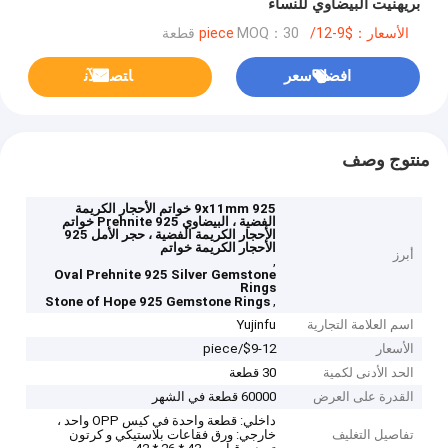
بريهنيت البيضاوي للنساء
الأسعار：$9-12/piece
MOQ：30 قطعة
افضل سعر
ﺎﺘﺼﻟ ﺍﻶﻧ
منتوج وصف
9x11mm 925 خواتم الأحجار الكريمة
الفضية ، البيضاوي Prehnite 925 خواتم
الأحجار الكريمة الفضية ، حجر الأمل 925
الأحجار الكريمة خواتم
أبرز
,
Oval Prehnite 925 Silver Gemstone
Rings
,
Stone of Hope 925 Gemstone Rings
اسم العلامة التجارية
Yujinfu
الأسعار
$9-12/piece
الحد الأدنى لكمية
30 قطعة
القدرة على العرض
60000 قطعة في الشهر
داخلي: قطعة واحدة في كيس OPP واحد ،
تفاصيل التغليف
خارجي: ورق فقاعات بلاستيكي و كرتون