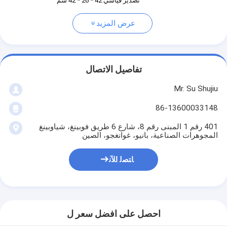
تصدير قياسي 42 * 26 * 42 سم
عرض المزيد
تفاصيل الاتصال
Mr. Su Shujiu
86-13600033148
401 رقم 1 المبنى رقم 8، شارع 6 طريق فوبينغ، شياوبينغ
المجوهرات الصناعية، بانيو، غوانغجو، الصين
ﺎﺘﺼﻟ ﺍﻶﻧ
احصل على افضل سعر ل