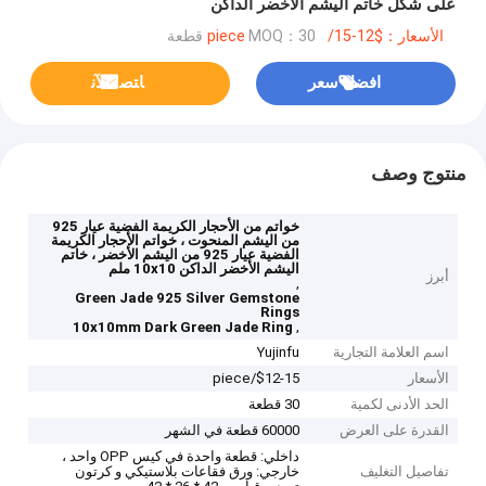
على شكل خاتم اليشم الأخضر الداكن
الأسعار：$12-15/piece
MOQ：30 قطعة
افضل سعر
ﺎﺘﺼﻟ ﺍﻶﻧ
منتوج وصف
خواتم من الأحجار الكريمة الفضية عيار 925
من اليشم المنحوت ، خواتم الأحجار الكريمة
الفضية عيار 925 من اليشم الأخضر ، خاتم
اليشم الأخضر الداكن 10x10 ملم
أبرز
,
Green Jade 925 Silver Gemstone
Rings
,
10x10mm Dark Green Jade Ring
اسم العلامة التجارية
Yujinfu
الأسعار
$12-15/piece
الحد الأدنى لكمية
30 قطعة
القدرة على العرض
60000 قطعة في الشهر
داخلي: قطعة واحدة في كيس OPP واحد ،
تفاصيل التغليف
خارجي: ورق فقاعات بلاستيكي و كرتون