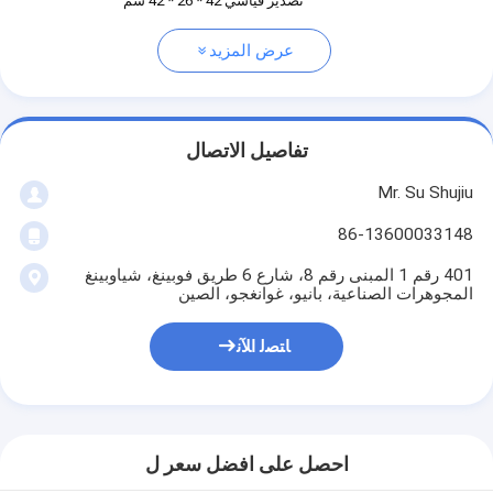
تصدير قياسي 42 * 26 * 42 سم
عرض المزيد
تفاصيل الاتصال
Mr. Su Shujiu
86-13600033148
401 رقم 1 المبنى رقم 8، شارع 6 طريق فوبينغ، شياوبينغ
المجوهرات الصناعية، بانيو، غوانغجو، الصين
ﺎﺘﺼﻟ ﺍﻶﻧ
احصل على افضل سعر ل