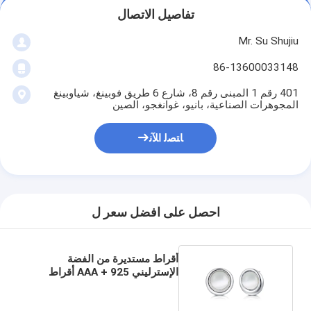
تفاصيل الاتصال
Mr. Su Shujiu
86-13600033148
401 رقم 1 المبنى رقم 8، شارع 6 طريق فوبينغ، شياوبينغ
المجوهرات الصناعية، بانيو، غوانغجو، الصين
ﺎﺘﺼﻟ ﺍﻶﻧ
احصل على افضل سعر ل
أقراط مستديرة من الفضة
الإسترليني AAA + 925 أقراط
فضية تشيكوسلوفاكيا للنساء