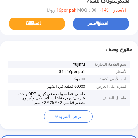
تشيكوسلوفاكيا للنساء
الأسعار：$14-16per pair
MOQ：30 زوجًا
افضل سعر
ﺎﺘﺼﻟ ﺍﻶﻧ
منتوج وصف
اسم العلامة التجارية
Yujinfu
الأسعار
$14-16per pair
الحد الأدنى لكمية
30 زوجًا
القدرة على العرض
60000 قطعة في الشهر
داخلي: قطعة واحدة في كيس OPP واحد ،
تفاصيل التغليف
خارجي: ورق فقاعات بلاستيكي و كرتون
تصدير قياسي 42 * 26 * 42 سم
عرض المزيد