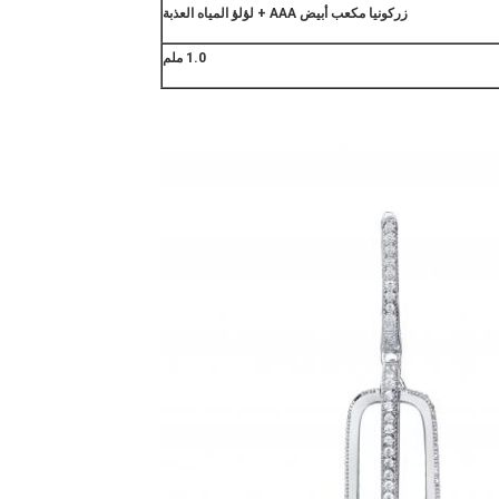
زركونيا مكعب أبيض AAA + لؤلؤ المياه العذبة
1.0 ملم