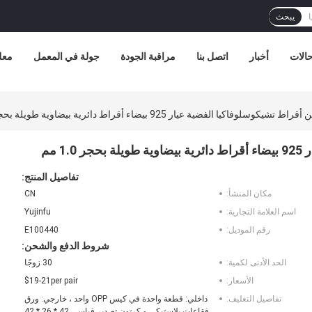
يبحث
الات
أخبار
اتصل بنا
مراقبة الجودة
جولة في المعمل
معل
وسلوفاكيا الفضية عيار 925 بيضاء أقراط دائرية بيضاوية طويلة بحجر 1.0 مم
 مم
تفاصيل المنتج:
مكان المنشأ:
CN
اسم العلامة التجارية:
Yujinfu
رقم الموديل:
E100440
شروط الدفع والشحن:
الحد الأدنى لكمية:
30 زوجًا
الأسعار:
$19-21per pair
تفاصيل التغليف:
داخلي: قطعة واحدة في كيس OPP واحد ، خارجي: ورق
فقاعات بلاستيكي و كرتون تصدير قياسي 42 * 26 * 42