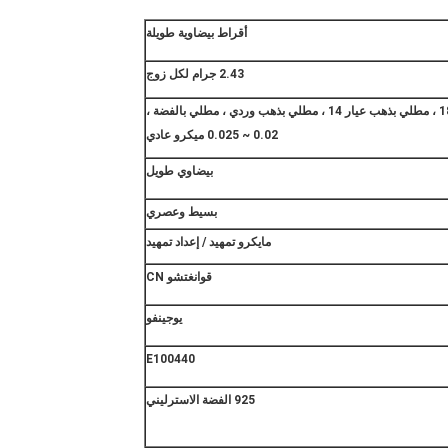
أقراط بيضاوية طويلة
2.43 جرام لكل زوج
مطلي بالروديوم ، مطلي بذهب عيار 18 ، مطلي بذهب عيار 14 ، مطلي بذهب وردي ، مطلي بالفضة ،
0.02 ~ 0.025 ميكرو عادي
بيضاوي طويل
بسيط وعصري
مايكرو تمهيد / إعداد تمهيد
قوانغتشو CN
يوجينفو
E100440
925 الفضة الاسترليني