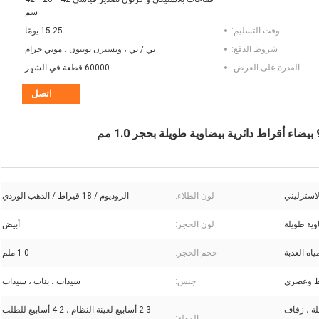
سم
وقت التسليم:
15-25 يومًا
شروط الدفع:
تي / تي ، ويسترن يونيون ، موني جرام
القدرة على العرض:
60000 قطعة في الشهر
اتصل
لون الطلاء:
الروديوم / 18 قيراط / الذهب الوردي
وية طويلة
لون الحجر:
أبيض
حجم الحجر:
1.0 ملم
 وعصري
جنس:
سيدات ، بنات ، سيدات
لة ، زفاف
2-3 أسابيع لعينة النظام ، 2-4 أسابيع للطلب
المهلة: