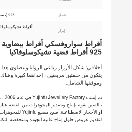
شعار:
925 (حسب الطلب)
أقراط تشيكوسلوفاكيا من الف
إبراز:
925 أقراط فضية تشيكوسلوفاكيا
أخلاقي: شكل الأزرار رباعي الزوايا وبيضاوي.هذا
يتكون من حلقتين مربعتين ، إحداهما كبيرة وهناك ح
وموقفها الشامل.
تم إ
لتقديم عروض حلول إنتاج عالية الجودة ومنخفضة التكلف