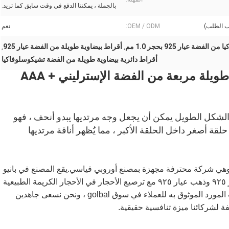
بالجملة ، يمكننا الدفع في وقت سابق كما تريد.
OEM / ODM:
نعم
ضة عيار 925 بحجر 1.0 مم
أقراط بيضاوية طويلة من الفضة عيار 925
,
,
أقراط دائرية بيضاوية طويلة من الفضة تشيكوسلوفاكيا
أقراط سواروفسكي أقراط بيضاوية طويلة مربعة من الفضة الإسترليني AAA +
 الشكل الطويل يمكن أن يجعل وجه مرتديها يبدو أنحف ، فهو
لقة أصغر داخل الحلقة الأكبر ، مما يُظهر أناقة مرتديها
نشاء Yujinfu Jewellery Factory في عام 2006 ، وهي شركة محترفة مجهزة بمصنع أوروبي قياسي.يقع المصنع في بانيو
، الصين.نقوم بإنتاج وتصدير المجوهرات من الفضة عيار ٩٢٥ وذهب عيار ٩٢٥ مع ترصيع الأحجار في الأحجار الكريمة الطبيعية
أو الأحجار الاصطناعية.أصبح مصنع Yujinfu للمجوهرات المورد الموثوق به للعملاء في سوق golbal ، ونحن نسعى جاهدين
ة لشركائنا ميزة تنافسية حقيقية.