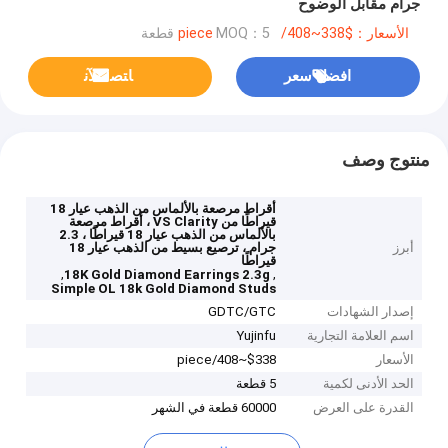
جرام مقابل الوضوح
الأسعار：$338~408/piece
MOQ：5 قطعة
افضل سعر
ﺎﺘﺼﻟ ﺍﻶﻧ
منتوج وصف
أقراط مرصعة بالألماس من الذهب عيار 18
قيراطًا من VS Clarity ، أقراط مرصعة
بالألماس من الذهب عيار 18 قيراطًا ، 2.3
أبرز
جرام ، ترصيع بسيط من الذهب عيار 18
قيراطًا
,
,
18K Gold Diamond Earrings 2.3g
Simple OL 18k Gold Diamond Studs
إصدار الشهادات
GDTC/GTC
اسم العلامة التجارية
Yujinfu
الأسعار
$338~408/piece
الحد الأدنى لكمية
5 قطعة
القدرة على العرض
60000 قطعة في الشهر