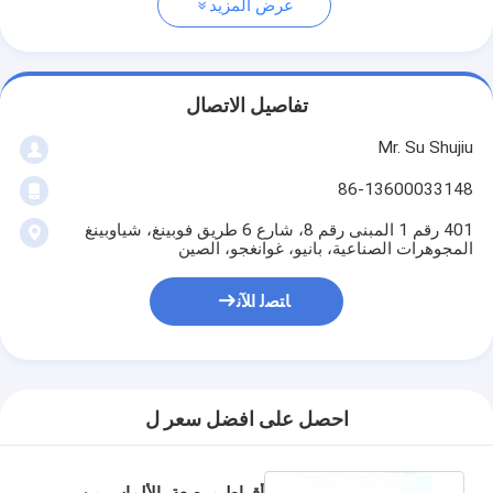
عرض المزيد
تفاصيل الاتصال
Mr. Su Shujiu
86-13600033148
401 رقم 1 المبنى رقم 8، شارع 6 طريق فوبينغ، شياوبينغ
المجوهرات الصناعية، بانيو، غوانغجو، الصين
ﺎﺘﺼﻟ ﺍﻶﻧ
احصل على افضل سعر ل
أقراط مرصعة بالألماس من