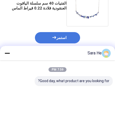
الفتيات 40 سم سلسلة الياقوت
العنقودية قلادة 0.22 قيراط الماس
زهرة العنقودية قلادة
استمر
Sara He
المنتجات الموصى بها
7:59 PM
Good day, what product are you looking for?
قلادة فاخرة للاشتريات
القلادة الذهبية ذات
قلادة الماس الم
المتطورة قلادة الماسية
القطع الماسية 18 كارت
الأنيقة 18 