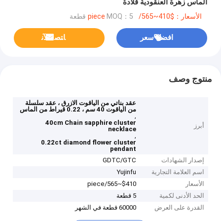
الماس زهرة العنقودية قلادة
الأسعار：$410~565/piece
MOQ：5 قطعة
افضل سعر
ﺎﺘﺼﻟ ﺍﻶﻧ
منتوج وصف
عقد بناتي من الياقوت الازرق ، عقد سلسلة
من الياقوت 40 سم ، 0.22 قيراط من الماس
,
40cm Chain sapphire cluster
أبرز
necklace
,
0.22ct diamond flower cluster
pendant
إصدار الشهادات
GDTC/GTC
اسم العلامة التجارية
Yujinfu
الأسعار
$410~565/piece
الحد الأدنى لكمية
5 قطعة
القدرة على العرض
60000 قطعة في الشهر