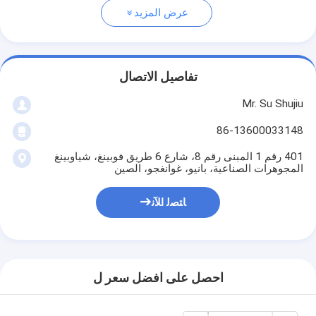
عرض المزيد
تفاصيل الاتصال
Mr. Su Shujiu
86-13600033148
401 رقم 1 المبنى رقم 8، شارع 6 طريق فوبينغ، شياوبينغ
المجوهرات الصناعية، بانيو، غوانغجو، الصين
ﺎﺘﺼﻟ ﺍﻶﻧ
احصل على افضل سعر ل