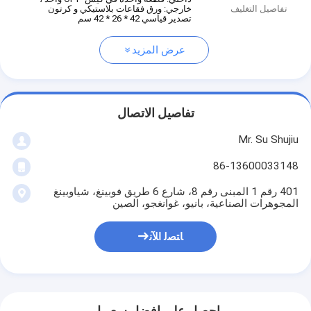
تفاصيل التغليف
خارجي: ورق فقاعات بلاستيكي و كرتون
تصدير قياسي 42 * 26 * 42 سم
عرض المزيد
تفاصيل الاتصال
Mr. Su Shujiu
86-13600033148
401 رقم 1 المبنى رقم 8، شارع 6 طريق فوبينغ، شياوبينغ
المجوهرات الصناعية، بانيو، غوانغجو، الصين
ﺎﺘﺼﻟ ﺍﻶﻧ