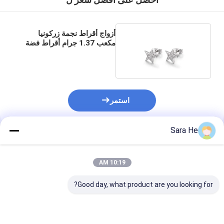
احصل على افضل سعر ل
أزواج أقراط نجمة زركونيا
مكعب 1.37 جرام أقراط فضة
الخماسي
استمر
Sara He
المنتجات الموصى بها
10:19 AM
Good day, what product are you looking for?