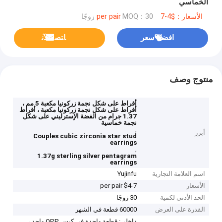
الخماسي
الأسعار：$4-7 per pair
MOQ：30 زوجًا
افضل سعر
ﺎﺘﺼﻟ ﺍﻶﻧ
منتوج وصف
أقراط على شكل نجمة زركونيا مكعبة 5 مم ،
أقراط على شكل نجمة زركونيا مكعبة ، أقراط
1.37 جرام من الفضة الإسترليني على شكل
نجمة خماسية
,
أبرز
Couples cubic zirconia star stud
earrings
,
1.37g sterling silver pentagram
earrings
اسم العلامة التجارية
Yujinfu
الأسعار
$4-7 per pair
الحد الأدنى لكمية
30 زوجًا
القدرة على العرض
60000 قطعة في الشهر
داخلي: قطعة واحدة في كيس OPP واحد ،