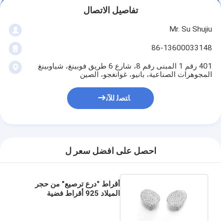
تفاصيل الاتصال
Mr. Su Shujiu
86-13600033148
401 رقم 1 المبنى رقم 8، شارع 6 طريق فوبينغ، شياوبينغ
المجوهرات الصناعية، بانيو، غوانغجو، الصين
ﺎﺘﺼﻟ ﺍﻶﻧ
احصل على افضل سعر ل
أقراط "درع ترصيع" من حجر
الميلاد 925 أقراط فضية
تشيكوسلوفاكيا واقية