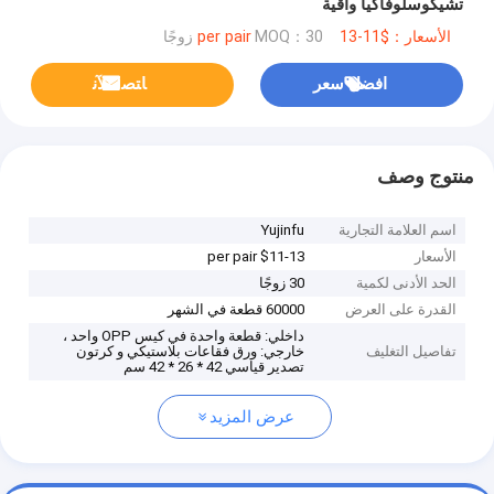
تشيكوسلوفاكيا واقية
الأسعار：$11-13 per pair
MOQ：30 زوجًا
افضل سعر
ﺎﺘﺼﻟ ﺍﻶﻧ
منتوج وصف
اسم العلامة التجارية
Yujinfu
الأسعار
$11-13 per pair
الحد الأدنى لكمية
30 زوجًا
القدرة على العرض
60000 قطعة في الشهر
داخلي: قطعة واحدة في كيس OPP واحد ،
تفاصيل التغليف
خارجي: ورق فقاعات بلاستيكي و كرتون
تصدير قياسي 42 * 26 * 42 سم
عرض المزيد