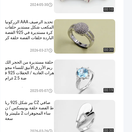
طقم مجوهرات فضة عيار 925
2024-05-30
00:10
تحديد الرصيف AAA الزركونيا
المكعب شكل مستدير حلقات
كرة مستديرة في 925 الفضة
الباردة حلقات الفضة حلقة كر
ة
925 خواتم فضة تشيكوسلوفاكيا
00:30
2026-03-27
حلقة مستديرة من الحجر الك
ريم الأزرق الأنيق للنساء مجو
هرات العادية / الحفلات 925 ف
ضة 2.5 غرام
925 خواتم فضة أحجار كريمة
00:19
2025-05-07
صافي CZ بير شكل 925 ربا
ط الفضة حلقة يونيسكس / ن
ساء المجوهرات 2 مليمتر وا
سعة
925 خواتم فضة تشيكوسلوفاكيا
00:30
2026-03-26