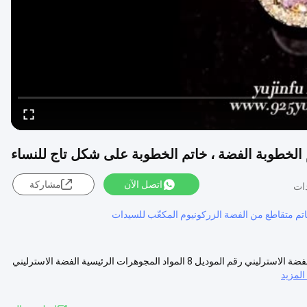
اتصل الآن
مشاركة
تم متقاطع من الفضة الزركونيوم المكعّب للسيدات
خاتم خطوبة من الفضة عيار 925 على شكل تاج للنساء مواصفات oF خواتم الفضة الاسترليني رقم الموديل 8 المواد المجوهرات الرئيسية الفضة الاسترليني
لمزيد